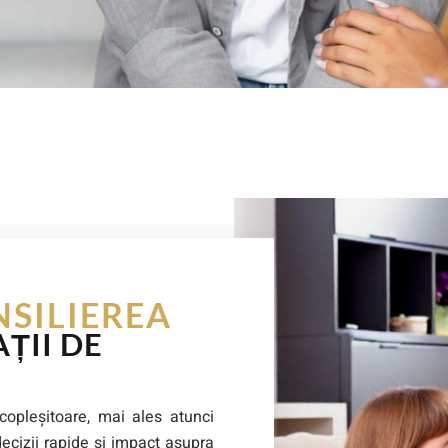
NSILIEREA
ȚII DE
 copleșitoare, mai ales atunci
ecizii rapide și impact asupra