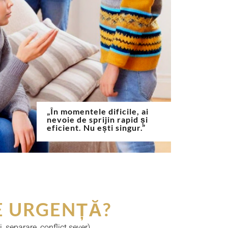
„În momentele dificile, ai
nevoie de sprijin rapid și
eficient. Nu ești singur.”
E URGENȚĂ?
, separare, conflict sever).