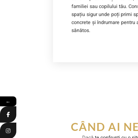
familiei sau copilului tău. Con
spațiu sigur unde poți primi spr
concrete și îndrumare pentru a
sănătos.
←
CÂND AI N
Dacă
te confrunți cu o sit