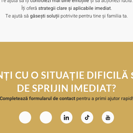
Te ajută să îți
controlezi mai bine emoțiile
și să acționezi lucid.
Îți oferă
strategii clare și aplicabile imediat
.
Te ajută să
găsești soluții
potrivite pentru tine și familia ta.
I CU O SITUAȚIE DIFICILĂ 
DE SPRIJIN IMEDIAT?
Completează formularul de contact
pentru a primi ajutor rapid