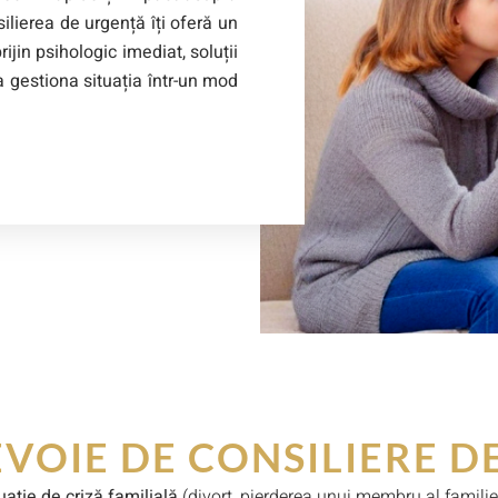
silierea de urgență îți oferă un
ijin psihologic imediat, soluții
 gestiona situația într-un mod
EVOIE DE CONSILIERE D
uație de criză familială
(divorț, pierderea unui membru al familiei