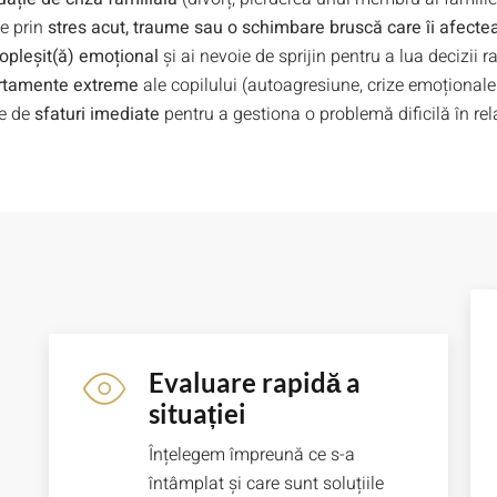
ce prin
stres acut, traume sau o schimbare bruscă care îi afec
opleșit(ă) emoțional
și ai nevoie de sprijin pentru a lua decizii r
tamente extreme
ale copilului (autoagresiune, crize emoționale 
ie de
sfaturi imediate
pentru a gestiona o problemă dificilă în rela
Evaluare rapidă a
situației
Înțelegem împreună ce s-a
întâmplat și care sunt soluțiile