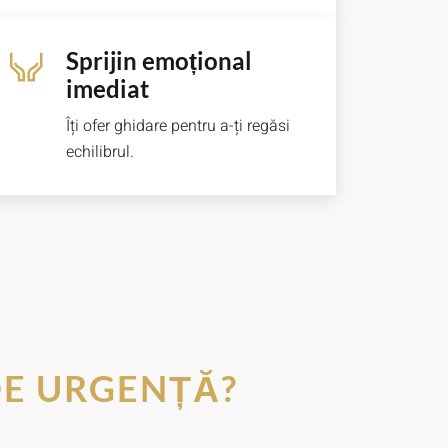
Sprijin emoțional
imediat
Îți ofer ghidare pentru a-ți regăsi
echilibrul.
DE URGENȚĂ?