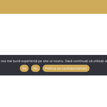
 cea mai bună experiență pe site-ul nostru. Dacă continuați să utilizați 
Da
No
Politica de confidentialitate