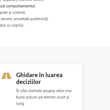
tează comportamentul
.
apide și corecte.
severe, anxietate puternică).
ția cu copilul.
Ghidare în luarea
deciziilor
Îți ofer claritate asupra celor mai
bune acțiuni pe termen scurt și
lung.